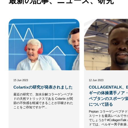
最新の記事、ニュース、研究
15 Jun 2023
12 Jun 2023
Colartixの研究が発表されました
COLLAGENTALK、EP
ギーの体操選手ノア
最近の研究で、加水分解コラーゲンペプチ
ペプタンのスポーツ
ドの天然マトリックスである Colartix が関
節の不快感を軽減できることが示唆された
について語る
ことをご存知ですか?*...
Peptan コラーゲンペプ
スリートを最高レベルでサ
でしょうか? #CollagenTa
ドでは、ベルギー男子体操..