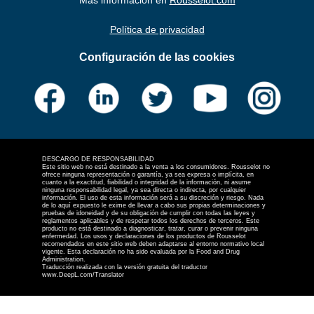
Política de privacidad
Configuración de las cookies
DESCARGO DE RESPONSABILIDAD
Este sitio web no está destinado a la venta a los consumidores. Rousselot no
ofrece ninguna representación o garantía, ya sea expresa o implícita, en
cuanto a la exactitud, fiabilidad o integridad de la información, ni asume
ninguna responsabilidad legal, ya sea directa o indirecta, por cualquier
información. El uso de esta información será a su discreción y riesgo. Nada
de lo aquí expuesto le exime de llevar a cabo sus propias determinaciones y
pruebas de idoneidad y de su obligación de cumplir con todas las leyes y
reglamentos aplicables y de respetar todos los derechos de terceros. Este
producto no está destinado a diagnosticar, tratar, curar o prevenir ninguna
enfermedad. Los usos y declaraciones de los productos de Rousselot
recomendados en este sitio web deben adaptarse al entorno normativo local
vigente. Esta declaración no ha sido evaluada por la Food and Drug
Administration.
Traducción realizada con la versión gratuita del traductor
www.DeepL.com/Translator