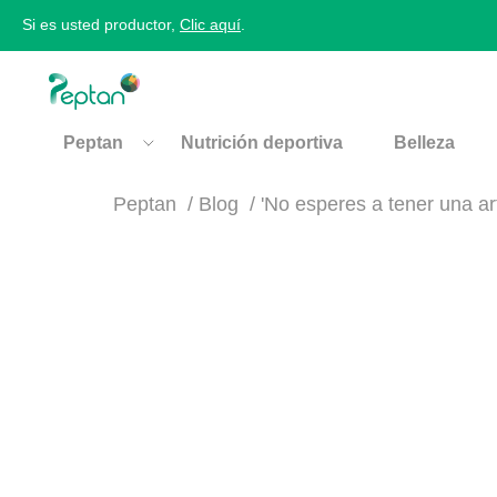
Si es usted productor,
Clic aquí
.
Peptan
Nutrición deportiva
Belleza
Peptan
Blog
'No esperes a tener una ar