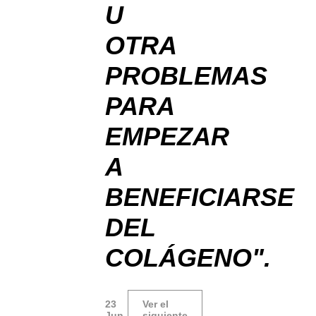
U
OTRA
PROBLEMAS
PARA
EMPEZAR
A
BENEFICIARSE
DEL
COLÁGENO".
23
Ver el
Jun
siguiente