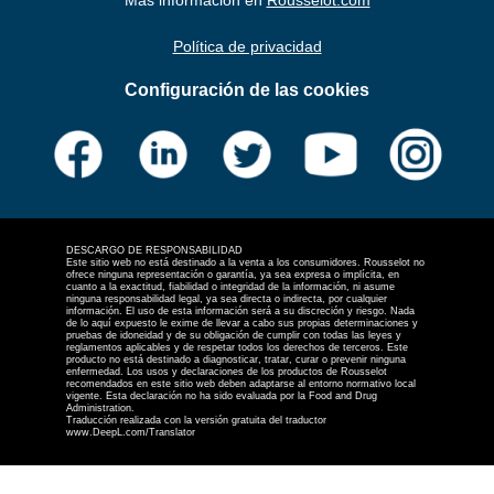
Política de privacidad
Configuración de las cookies
DESCARGO DE RESPONSABILIDAD
Este sitio web no está destinado a la venta a los consumidores. Rousselot no
ofrece ninguna representación o garantía, ya sea expresa o implícita, en
cuanto a la exactitud, fiabilidad o integridad de la información, ni asume
ninguna responsabilidad legal, ya sea directa o indirecta, por cualquier
información. El uso de esta información será a su discreción y riesgo. Nada
de lo aquí expuesto le exime de llevar a cabo sus propias determinaciones y
pruebas de idoneidad y de su obligación de cumplir con todas las leyes y
reglamentos aplicables y de respetar todos los derechos de terceros. Este
producto no está destinado a diagnosticar, tratar, curar o prevenir ninguna
enfermedad. Los usos y declaraciones de los productos de Rousselot
recomendados en este sitio web deben adaptarse al entorno normativo local
vigente. Esta declaración no ha sido evaluada por la Food and Drug
Administration.
Traducción realizada con la versión gratuita del traductor
www.DeepL.com/Translator