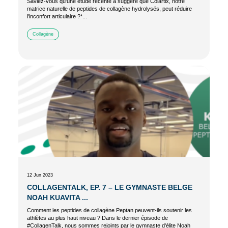
Saviez-vous qu'une étude récente a suggéré que Colartix, notre
matrice naturelle de peptides de collagène hydrolysés, peut réduire
l'inconfort articulaire ?*...
Collagène
12 Jun 2023
COLLAGENTALK, EP. 7 – LE GYMNASTE BELGE
NOAH KUAVITA ...
Comment les peptides de collagène Peptan peuvent-ils soutenir les
athlètes au plus haut niveau ? Dans le dernier épisode de
#CollagenTalk, nous sommes rejoints par le gymnaste d'élite Noah