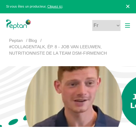
Si vous êtes un producteur,
Cliquez ici
.
Peptan
Blog
#COLLAGENTALK, ÉP. 8 - JOB VAN LEEUWEN,
NUTRITIONNISTE DE LA TEAM DSM-FIRMENICH