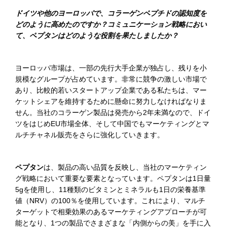
ドイツや
他の
ヨーロッパで、コラーゲンペプチドの認知度を
どのように高めたのですか？コミュニケーション戦略におい
て、ペプタンはどのような役割を果たしましたか？
ヨーロッパ市場は、一部の先行大手企業が独占し、残りを小
規模なグループが占めています。非常に競争の激しい市場で
あり、比較的若いスタートアップ企業である私たちは、マー
ケットシェアを維持するために懸命に努力しなければなりま
せん。当社のコラーゲン製品は発売から2年未満なので、ドイ
ツをはじめEU市場全体、そして中国でもマーケティングとマ
ルチチャネル販売をさらに強化していきます。
ペプタン
は、製品の高い品質を反映し、当社のマーケティン
グ戦略において重要な要素となっています。ペプタンは1日量
5gを使用し、11種類のビタミンとミネラルも1日の栄養基準
値（NRV）の100％を使用しています。これにより、マルチ
ターゲットで相乗効果のあるマーケティングアプローチが可
能となり、1つの製品でさまざまな「内側からの美」を手に入