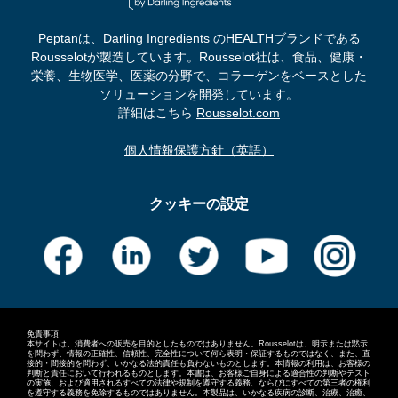
Peptanは、
Darling Ingredients
のHEALTHブランドである
Rousselotが製造しています。Rousselot社は、食品、健康・
栄養、生物医学、医薬の分野で、コラーゲンをベースとした
ソリューションを開発しています。
詳細はこちら
Rousselot.com
個人情報保護方針（英語）
クッキーの設定
免責事項
本サイトは、消費者への販売を目的としたものではありません。Rousselotは、明示または黙示
を問わず、情報の正確性、信頼性、完全性について何ら表明・保証するものではなく、また、直
接的・間接的を問わず、いかなる法的責任も負わないものとします。本情報の利用は、お客様の
判断と責任において行われるものとします。本書は、お客様ご自身による適合性の判断やテスト
の実施、および適用されるすべての法律や規制を遵守する義務、ならびにすべての第三者の権利
を遵守する義務を免除するものではありません。本製品は、いかなる疾病の診断、治療、治癒、