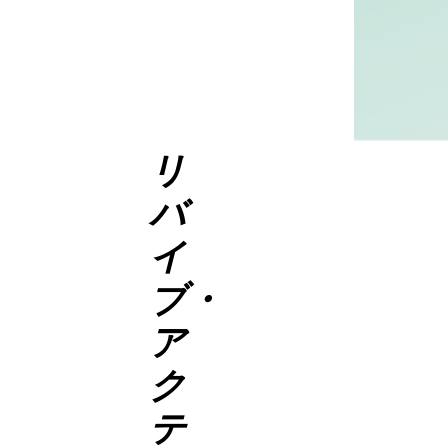
リ
バ
イ
ブ・
ア
ク
テ