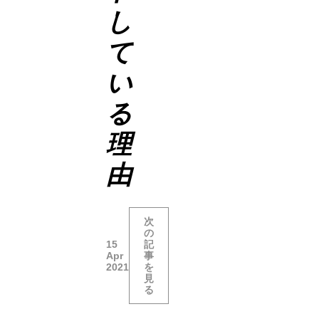
し
て
い
る
理
由
次
の
15
記
Apr
事
2021
を
見
る