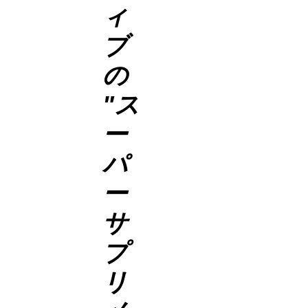
ィ
ブ
の
"ス
ー
パ
ー
サ
プ
リ