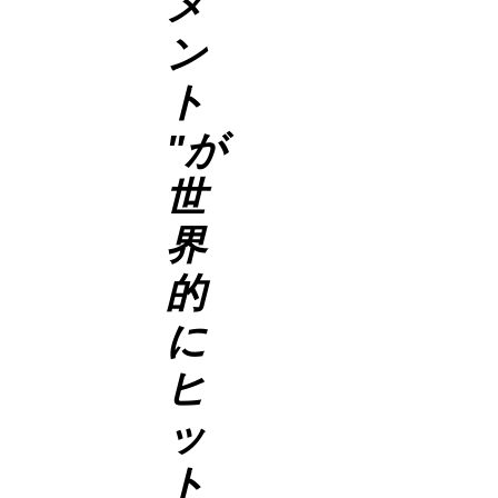
メ
ン
ト
"が
世
界
的
に
ヒ
ッ
ト