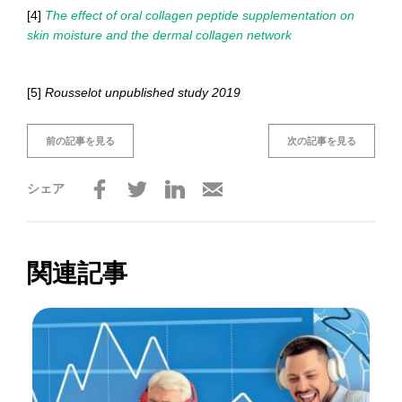
[4]
The effect of oral collagen peptide supplementation on
skin moisture and the dermal collagen network
[5]
Rousselot unpublished study 2019
前の記事を見る
次の記事を見る
シェア
関連記事