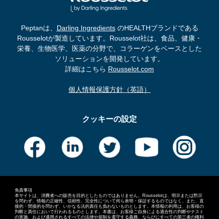
Peptanは、
Darling Ingredients
のHEALTHブランドである
Rousselotが製造しています。Rousselot社は、食品、健康・
栄養、生物医学、医薬の分野で、コラーゲンをベースとした
ソリューションを開発しています。
詳細はこちら
Rousselot.com
個人情報保護方針（英語）
クッキーの設定
免責事項
本サイトは、消費者への販売を目的としたものではありません。Rousselotは、明示または黙示
を問わず、情報の正確性、信頼性、完全性について何ら表明・保証するものではなく、また、直
接的・間接的を問わず、いかなる法的責任も負わないものとします。本情報の利用は、お客様の
判断と責任において行われるものとします。本書は、お客様ご自身による適合性の判断やテスト
の実施、および適用されるすべての法律や規制を遵守する義務、ならびにすべての第三者の権利