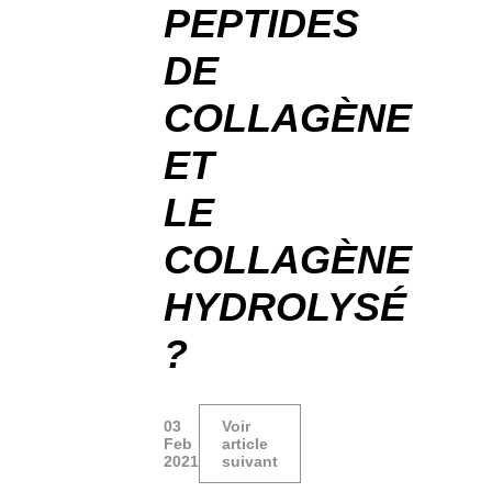
PEPTIDES
DE
COLLAGÈNE
ET
LE
COLLAGÈNE
HYDROLYSÉ
?
03
Voir
Feb
article
2021
suivant