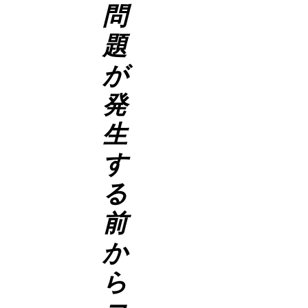
問
題
が
発
生
す
る
前
か
ら