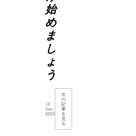
始
め
ま
し
ょ
う
次
の
13
記
Jun
事
2022
を
見
る