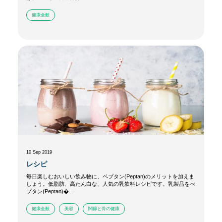
健康全般
10 Sep 2019
レシピ
毎日楽しむおいしい飲み物に、ペプタン(Peptan)のメリットを加えま
しょう。低脂肪、高たん白な、人気の乳飲料レシピです。乳製品をぺ
プタン(Peptan)�...
健康全般
美容
関節と骨の健康