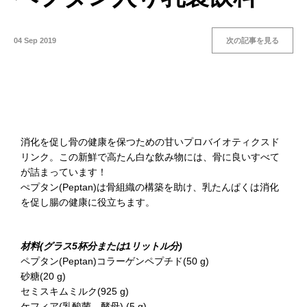
04 Sep 2019
次の記事を見る
消化を促し骨の健康を保つための甘いプロバイオティクスド
リンク。この新鮮で高たん白な飲み物には、骨に良いすべて
が詰まっています！
ぺプタン(Peptan)は骨組織の構築を助け、乳たんぱくは消化
を促し腸の健康に役立ちます。
材料(グラス5杯分または1リットル分)
ペプタン(Peptan)コラーゲンペプチド(50 g)
砂糖(20 g)
セミスキムミルク(925 g)
ケフィア(乳酸菌、酵母) (5 g)