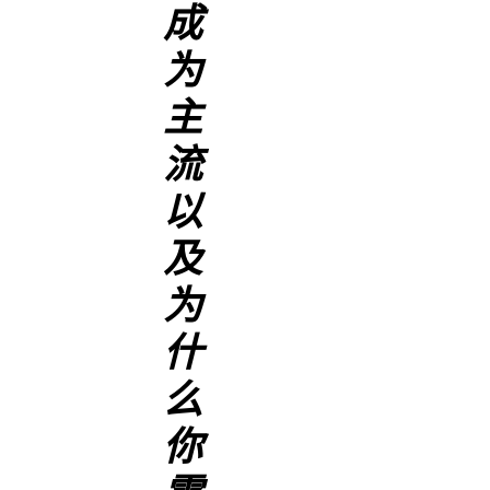
成
为
主
流
以
及
为
什
么
你