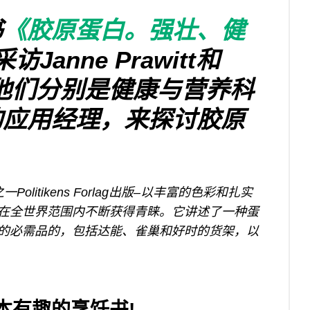
书
《胶原蛋白。强壮、健
Janne Prawitt和
on，他们分别是健康与营养科
的应用经理，来探讨胶原
itikens Forlag出版–以丰富的色彩和扎实
在全世界范围内不断获得青睐。它讲述了一种蛋
的必需品的，包括达能、雀巢和好时的货架，以
本有趣的烹饪书!