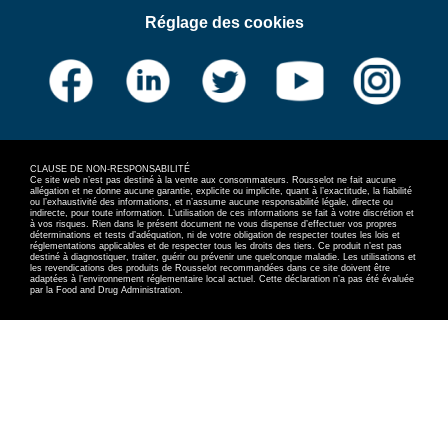
Réglage des cookies
CLAUSE DE NON-RESPONSABILITÉ
Ce site web n’est pas destiné à la vente aux consommateurs. Rousselot ne fait aucune
allégation et ne donne aucune garantie, explicite ou implicite, quant à l’exactitude, la fiabilité
ou l’exhaustivité des informations, et n’assume aucune responsabilité légale, directe ou
indirecte, pour toute information. L’utilisation de ces informations se fait à votre discrétion et
à vos risques. Rien dans le présent document ne vous dispense d’effectuer vos propres
déterminations et tests d’adéquation, ni de votre obligation de respecter toutes les lois et
réglementations applicables et de respecter tous les droits des tiers. Ce produit n’est pas
destiné à diagnostiquer, traiter, guérir ou prévenir une quelconque maladie. Les utilisations et
les revendications des produits de Rousselot recommandées dans ce site doivent être
adaptées à l’environnement réglementaire local actuel. Cette déclaration n’a pas été évaluée
par la Food and Drug Administration.