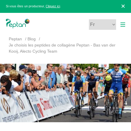
Si vous êtes un producteur,
Cliquez ici
.
Peptan
Blog
Je choisis les peptides de collagène Peptan - Bas van der
Kooij, Alecto Cycling Team