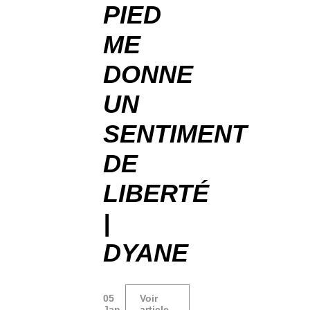
PIED
ME
DONNE
UN
SENTIMENT
DE
LIBERTÉ
|
DYANE
05
Voir
Jan
article