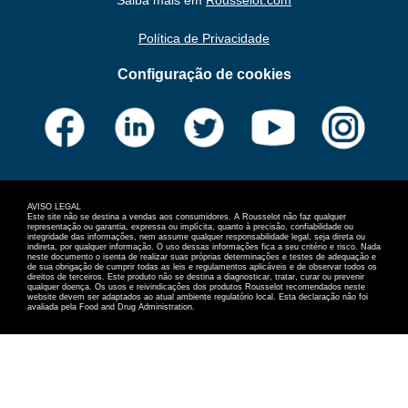
Política de Privacidade
Configuração de cookies
AVISO LEGAL
Este site não se destina a vendas aos consumidores. A Rousselot não faz qualquer
representação ou garantia, expressa ou implícita, quanto à precisão, confiabilidade ou
integridade das informações, nem assume qualquer responsabilidade legal, seja direta ou
indireta, por qualquer informação. O uso dessas informações fica a seu critério e risco. Nada
neste documento o isenta de realizar suas próprias determinações e testes de adequação e
de sua obrigação de cumprir todas as leis e regulamentos aplicáveis e de observar todos os
direitos de terceiros. Este produto não se destina a diagnosticar, tratar, curar ou prevenir
qualquer doença. Os usos e reivindicações dos produtos Rousselot recomendados neste
website devem ser adaptados ao atual ambiente regulatório local. Esta declaração não foi
avaliada pela Food and Drug Administration.