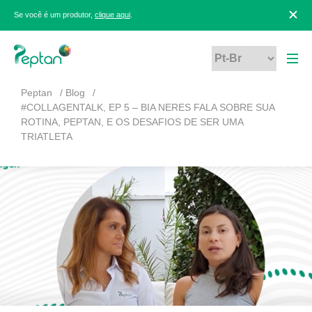
Se você é um produtor,
clique aqui
.
Peptan
Blog
#COLLAGENTALK, EP 5 – BIA NERES FALA SOBRE SUA
ROTINA, PEPTAN, E OS DESAFIOS DE SER UMA
TRIATLETA