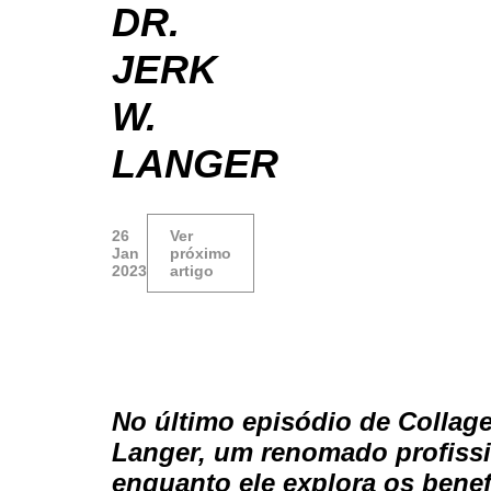
DR.
JERK
W.
LANGER
26
Ver
Jan
próximo
2023
artigo
No último episódio de Collage
Langer, um renomado profissi
enquanto ele explora os bene