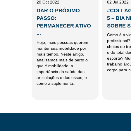
20 Oct 2022
02 Jul 2022
DAR O PRÓXIMO
#COLLAG
PASSO:
5 – BIA 
PERMANECER ATIVO
SOBRE SU
...
Como é a vid
profissional?
Hoje, mais pessoas querem
cheios de tr
manter sua mobilidade por
e de total d
mais tempo. Neste artigo,
esporte? Mui
analisamos mais de perto o
trabalho árd
que é mobilidade, a
corpo para n
importância da saúde das
articulações e dos ossos, e
como a suplementa...