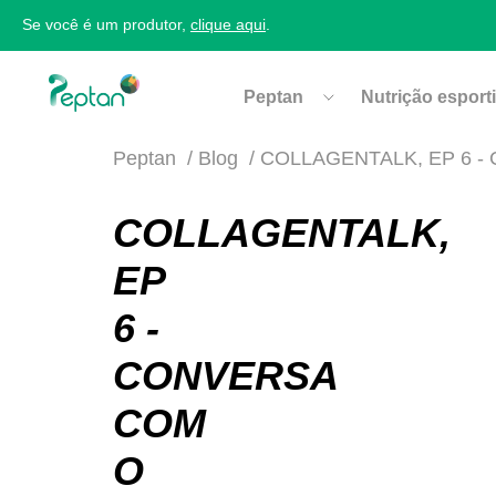
Se você é um produtor,
clique aqui
.
Peptan
Nutrição esport
Peptan
Blog
COLLAGENTALK, EP 6 -
COLLAGENTALK,
EP
6 -
CONVERSA
COM
O