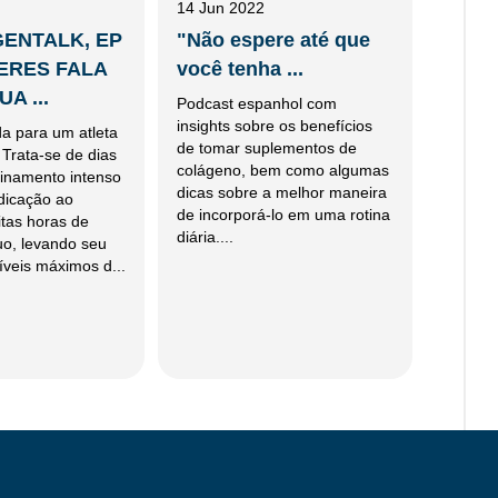
14 Jun 2022
ENTALK, EP
"Não espere até que
NERES FALA
você tenha ...
A ...
Podcast espanhol com
insights sobre os benefícios
a para um atleta
de tomar suplementos de
 Trata-se de dias
colágeno, bem como algumas
einamento intenso
dicas sobre a melhor maneira
edicação ao
de incorporá-lo em uma rotina
tas horas de
diária....
uo, levando seu
íveis máximos d...