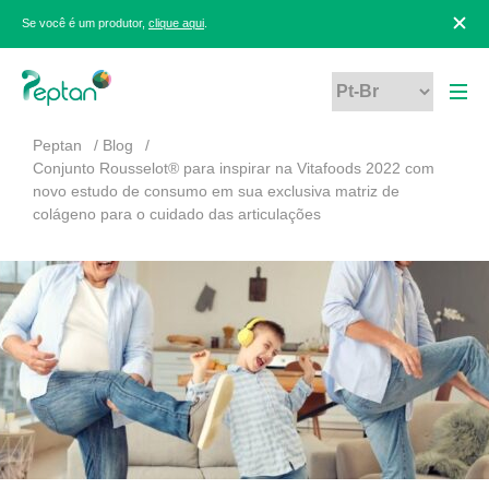
Se você é um produtor,
clique aqui
.
Peptan
Blog
Conjunto Rousselot® para inspirar na Vitafoods 2022 com
novo estudo de consumo em sua exclusiva matriz de
colágeno para o cuidado das articulações