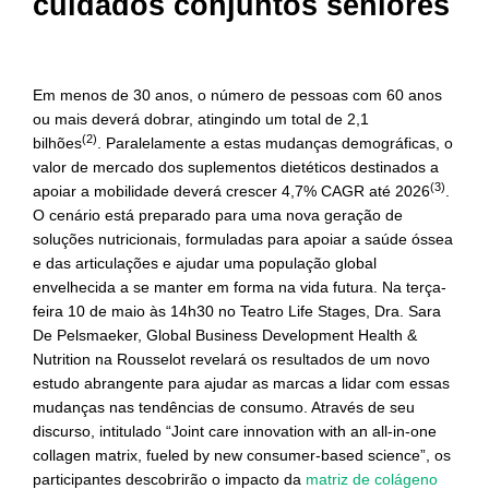
cuidados conjuntos seniores
Em menos de 30 anos, o número de pessoas com 60 anos
ou mais deverá dobrar, atingindo um total de 2,1
(2)
bilhões
. Paralelamente a estas mudanças demográficas, o
valor de mercado dos suplementos dietéticos destinados a
(3)
apoiar a mobilidade deverá crescer 4,7% CAGR até 2026
.
O cenário está preparado para uma nova geração de
soluções nutricionais, formuladas para apoiar a saúde óssea
e das articulações e ajudar uma população global
envelhecida a se manter em forma na vida futura. Na terça-
feira 10 de maio às 14h30 no Teatro Life Stages, Dra. Sara
De Pelsmaeker, Global Business Development Health &
Nutrition na Rousselot revelará os resultados de um novo
estudo abrangente para ajudar as marcas a lidar com essas
mudanças nas tendências de consumo. Através de seu
discurso, intitulado “Joint care innovation with an all-in-one
collagen matrix, fueled by new consumer-based science”, os
participantes descobrirão o impacto da
matriz de colágeno