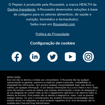
O Peptan é produzido pela Rousselot, a marca HEALTH da
Darling Ingredients
. A Rousselot desenvolve soluções à base
de colágeno para os setores alimentício, de saúde e
nutrição, biomédico e farmacêutico.
Saiba mais em
Rousselot.com
Política de Privacidade
Configuração de cookies
AVISO LEGAL
Este site não se destina a vendas aos consumidores. A Rousselot não faz qualquer
representação ou garantia, expressa ou implícita, quanto à precisão, confiabilidade ou
integridade das informações, nem assume qualquer responsabilidade legal, seja direta ou
indireta, por qualquer informação. O uso dessas informações fica a seu critério e risco. Nada
neste documento o isenta de realizar suas próprias determinações e testes de adequação e
de sua obrigação de cumprir todas as leis e regulamentos aplicáveis e de observar todos os
direitos de terceiros. Este produto não se destina a diagnosticar, tratar, curar ou prevenir
qualquer doença. Os usos e reivindicações dos produtos Rousselot recomendados neste
website devem ser adaptados ao atual ambiente regulatório local. Esta declaração não foi
avaliada pela Food and Drug Administration.