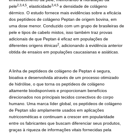
2,3,4,5
3,4,5
pele
, elasticidade
e densidade de colágeno
dérmico. O estudo fornece mais evidências sobre a eficácia
dos peptídeos de colágeno Peptan de origem bovina, em
uma dose menor. Conduzido com um grupo de brasileiras de
pele e tipos de cabelo mistos, isso também traz provas
adicionais de que Peptan é eficaz em populações de
2
diferentes origens étnicas
, adicionando à evidência anterior
obtida de ensaios em populações caucasianas e asiáticas.
A linha de peptídeos de colágeno de Peptan é segura,
bioativa e desenvolvida através de um processo otimizado
de hidrólise, o que torna os peptídeos de colágeno
altamente biodisponíveis e proporcionam benefícios
direcionados nos principais tecidos conectivos do corpo
humano. Uma marca líder global, os peptídeos de colágeno
de Peptan são amplamente usados em aplicações
nutricosméticas e continuam a crescer em popularidade
entre os fabricantes que buscam diferenciar seus produtos,
graças à riqueza de informações vitais fornecidas pela