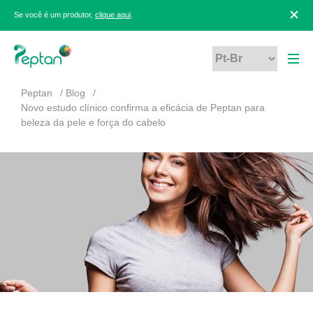
Se você é um produtor,
clique aqui
.
Peptan
Blog
Novo estudo clínico confirma a eficácia de Peptan para
beleza da pele e força do cabelo