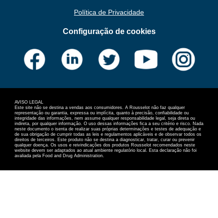
Política de Privacidade
Configuração de cookies
AVISO LEGAL
Este site não se destina a vendas aos consumidores. A Rousselot não faz qualquer
representação ou garantia, expressa ou implícita, quanto à precisão, confiabilidade ou
integridade das informações, nem assume qualquer responsabilidade legal, seja direta ou
indireta, por qualquer informação. O uso dessas informações fica a seu critério e risco. Nada
neste documento o isenta de realizar suas próprias determinações e testes de adequação e
de sua obrigação de cumprir todas as leis e regulamentos aplicáveis e de observar todos os
direitos de terceiros. Este produto não se destina a diagnosticar, tratar, curar ou prevenir
qualquer doença. Os usos e reivindicações dos produtos Rousselot recomendados neste
website devem ser adaptados ao atual ambiente regulatório local. Esta declaração não foi
avaliada pela Food and Drug Administration.