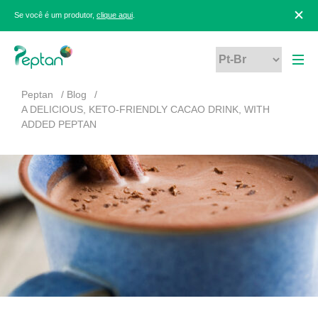
Se você é um produtor,
clique aqui
.
Peptan
Blog
A DELICIOUS, KETO-FRIENDLY CACAO DRINK, WITH
ADDED PEPTAN