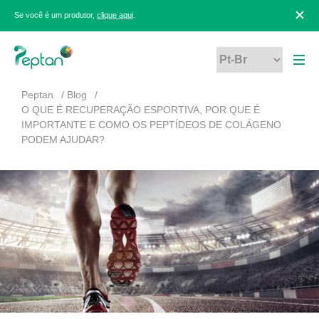
Se você é um produtor,
clique aqui
.
Peptan
Blog
O QUE É RECUPERAÇÃO ESPORTIVA, POR QUE É
IMPORTANTE E COMO OS PEPTÍDEOS DE COLÁGENO
PODEM AJUDAR?